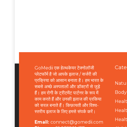
Cate
GoMedii एक हेल्थकेयर टेक्नोलॉजी
प्लेटफॉर्म है जो आपके इलाज / सर्जरी की
प्रक्रिया को आसान बनाता है। हम भारत के
Natur
सबसे अच्छे अस्पतालों और डॉक्टरों से जुड़े
B
ody 
हैं। हम रोगी के ट्रीटमेंट पार्टनर के रूप में
काम करते हैं और उनकी इलाज की प्रकिया
Healt
को सरल बनाते हैं। किफ़ायती और विश्व-
Healt
स्तरीय इलाज के लिए हमसे संपर्क करें।
Healt
Email:
connect@gomedii.com