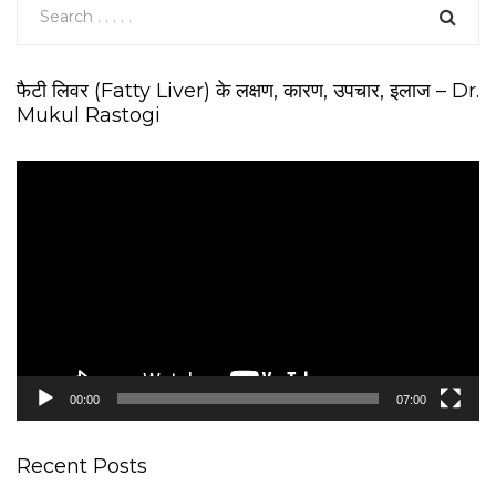
फैटी लिवर (Fatty Liver) के लक्षण, कारण, उपचार, इलाज – Dr.
Mukul Rastogi
V
i
d
e
o
P
l
a
y
e
00:00
07:00
r
Recent Posts