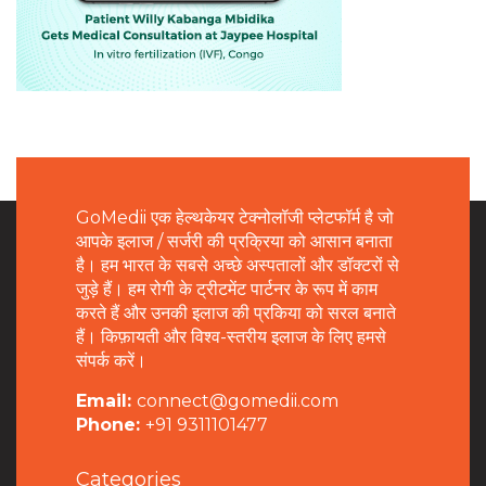
GoMedii एक हेल्थकेयर टेक्नोलॉजी प्लेटफॉर्म है जो
आपके इलाज / सर्जरी की प्रक्रिया को आसान बनाता
है। हम भारत के सबसे अच्छे अस्पतालों और डॉक्टरों से
जुड़े हैं। हम रोगी के ट्रीटमेंट पार्टनर के रूप में काम
करते हैं और उनकी इलाज की प्रकिया को सरल बनाते
हैं। किफ़ायती और विश्व-स्तरीय इलाज के लिए हमसे
संपर्क करें।
Email:
connect@gomedii.com
Phone:
+91 9311101477
Categories