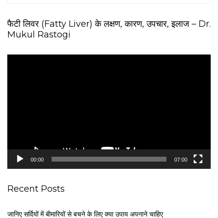
फैटी लिवर (Fatty Liver) के लक्षण, कारण, उपचार, इलाज – Dr.
Mukul Rastogi
V
i
d
e
o
P
l
a
y
e
00:00
07:00
r
Recent Posts
जानिए सर्दियों में बीमारियों से बचने के लिए क्या उपाय अपनाने चाहिए