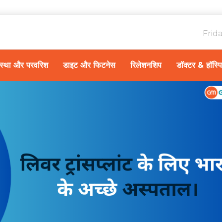
Frid
ावस्था और परवरिश
डाइट और फिटनेस
रिलेशनशिप
डॉक्टर & हॉस्प