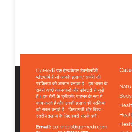
Cate
GoMedii एक हेल्थकेयर टेक्नोलॉजी
प्लेटफॉर्म है जो आपके इलाज / सर्जरी की
प्रक्रिया को आसान बनाता है। हम भारत के
Natur
सबसे अच्छे अस्पतालों और डॉक्टरों से जुड़े
B
ody 
हैं। हम रोगी के ट्रीटमेंट पार्टनर के रूप में
काम करते हैं और उनकी इलाज की प्रकिया
Healt
को सरल बनाते हैं। किफ़ायती और विश्व-
Healt
स्तरीय इलाज के लिए हमसे संपर्क करें।
Healt
Email:
connect@gomedii.com