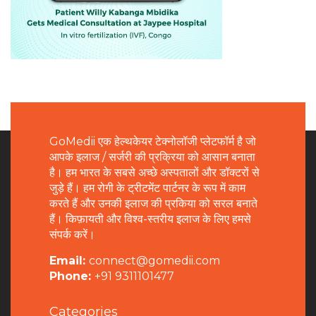
GoMedii एक हेल्थकेयर टेक्नोलॉजी प्लेटफॉर्म है जो
आपके इलाज / सर्जरी की प्रक्रिया को आसान बनाता
है। हम भारत के सबसे अच्छे अस्पतालों और डॉक्टरों से
जुड़े हैं। हम रोगी के ट्रीटमेंट पार्टनर के रूप में काम
करते हैं और उनकी इलाज की प्रकिया को सरल बनाते
हैं। किफ़ायती और विश्व-स्तरीय इलाज के लिए हमसे
संपर्क करें।
Email:
connect@gomedii.com
Phone:
+91 9311101477
Categories