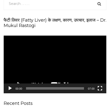
फैटी लिवर (Fatty Liver) के लक्षण, कारण, उपचार, इलाज – Dr.
Mukul Rastogi
V
i
d
e
o
P
l
a
y
e
00:00
07:00
r
Recent Posts