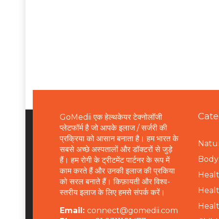
Cate
GoMedii एक हेल्थकेयर टेक्नोलॉजी
प्लेटफॉर्म है जो आपके इलाज / सर्जरी की
प्रक्रिया को आसान बनाता है। हम भारत के
Natur
सबसे अच्छे अस्पतालों और डॉक्टरों से जुड़े
B
ody 
हैं। हम रोगी के ट्रीटमेंट पार्टनर के रूप में
काम करते हैं और उनकी इलाज की प्रकिया
Healt
को सरल बनाते हैं। किफ़ायती और विश्व-
Healt
स्तरीय इलाज के लिए हमसे संपर्क करें।
Healt
Email:
connect@gomedii.com