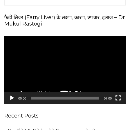
फैटी लिवर (Fatty Liver) के लक्षण, कारण, उपचार, इलाज – Dr.
Mukul Rastogi
V
i
d
e
o
P
l
a
y
e
00:00
07:00
r
Recent Posts