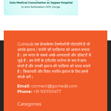
GoMedii एक हेल्थकेयर टेक्नोलॉजी प्लेटफॉर्म है जो
आपके इलाज / सर्जरी की प्रक्रिया को आसान बनाता
है। हम भारत के सबसे अच्छे अस्पतालों और डॉक्टरों से
जुड़े हैं। हम रोगी के ट्रीटमेंट पार्टनर के रूप में काम
करते हैं और उनकी इलाज की प्रकिया को सरल बनाते
हैं। किफ़ायती और विश्व-स्तरीय इलाज के लिए हमसे
संपर्क करें।
Email:
connect@gomedii.com
Phone:
+91 9311101477
Categories