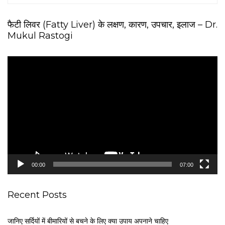
फैटी लिवर (Fatty Liver) के लक्षण, कारण, उपचार, इलाज – Dr.
Mukul Rastogi
V
i
d
e
o
P
l
a
y
e
00:00
07:00
r
Recent Posts
जानिए सर्दियों में बीमारियों से बचने के लिए क्या उपाय अपनाने चाहिए