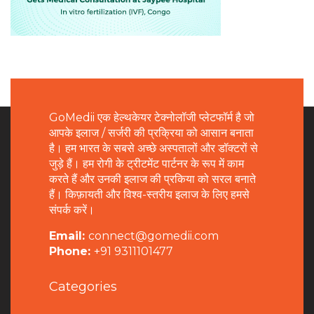
GoMedii एक हेल्थकेयर टेक्नोलॉजी प्लेटफॉर्म है जो
आपके इलाज / सर्जरी की प्रक्रिया को आसान बनाता
है। हम भारत के सबसे अच्छे अस्पतालों और डॉक्टरों से
जुड़े हैं। हम रोगी के ट्रीटमेंट पार्टनर के रूप में काम
करते हैं और उनकी इलाज की प्रकिया को सरल बनाते
हैं। किफ़ायती और विश्व-स्तरीय इलाज के लिए हमसे
संपर्क करें।
Email:
connect@gomedii.com
Phone:
+91 9311101477
Categories