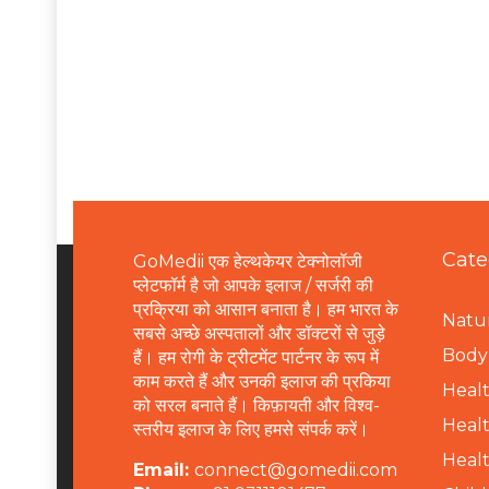
Cate
GoMedii एक हेल्थकेयर टेक्नोलॉजी
प्लेटफॉर्म है जो आपके इलाज / सर्जरी की
प्रक्रिया को आसान बनाता है। हम भारत के
Natur
सबसे अच्छे अस्पतालों और डॉक्टरों से जुड़े
B
ody 
हैं। हम रोगी के ट्रीटमेंट पार्टनर के रूप में
काम करते हैं और उनकी इलाज की प्रकिया
Healt
को सरल बनाते हैं। किफ़ायती और विश्व-
Healt
स्तरीय इलाज के लिए हमसे संपर्क करें।
Healt
Email:
connect@gomedii.com