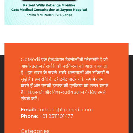
GoMedii एक हेल्थकेयर टेक्नोलॉजी प्लेटफॉर्म है जो
आपके इलाज / सर्जरी की प्रक्रिया को आसान बनाता
है। हम भारत के सबसे अच्छे अस्पतालों और डॉक्टरों से
जुड़े हैं। हम रोगी के ट्रीटमेंट पार्टनर के रूप में काम
करते हैं और उनकी इलाज की प्रकिया को सरल बनाते
हैं। किफ़ायती और विश्व-स्तरीय इलाज के लिए हमसे
संपर्क करें।
Email:
connect@gomedii.com
Phone:
+91 9311101477
Categories