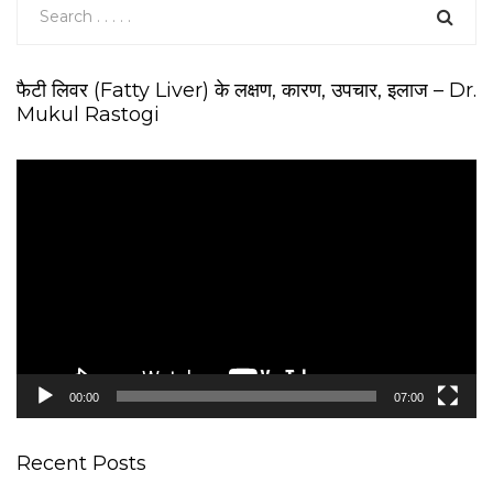
फैटी लिवर (Fatty Liver) के लक्षण, कारण, उपचार, इलाज – Dr.
Mukul Rastogi
V
i
d
e
o
P
l
a
y
e
00:00
07:00
r
Recent Posts