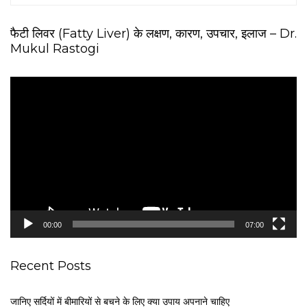
फैटी लिवर (Fatty Liver) के लक्षण, कारण, उपचार, इलाज – Dr.
Mukul Rastogi
V
i
d
e
o
P
l
a
y
e
00:00
07:00
r
Recent Posts
जानिए सर्दियों में बीमारियों से बचने के लिए क्या उपाय अपनाने चाहिए