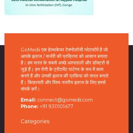
GoMedii एक हेल्थकेयर टेक्नोलॉजी प्लेटफॉर्म है जो
आपके इलाज / सर्जरी की प्रक्रिया को आसान बनाता
है। हम भारत के सबसे अच्छे अस्पतालों और डॉक्टरों से
जुड़े हैं। हम रोगी के ट्रीटमेंट पार्टनर के रूप में काम
करते हैं और उनकी इलाज की प्रकिया को सरल बनाते
हैं। किफ़ायती और विश्व-स्तरीय इलाज के लिए हमसे
संपर्क करें।
Email:
connect@gomedii.com
Phone:
+91 9311101477
Categories