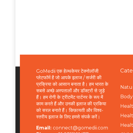
Cate
GoMedii एक हेल्थकेयर टेक्नोलॉजी
प्लेटफॉर्म है जो आपके इलाज / सर्जरी की
प्रक्रिया को आसान बनाता है। हम भारत के
Natur
सबसे अच्छे अस्पतालों और डॉक्टरों से जुड़े
B
ody 
हैं। हम रोगी के ट्रीटमेंट पार्टनर के रूप में
काम करते हैं और उनकी इलाज की प्रकिया
Healt
को सरल बनाते हैं। किफ़ायती और विश्व-
Healt
स्तरीय इलाज के लिए हमसे संपर्क करें।
Healt
Email:
connect@gomedii.com