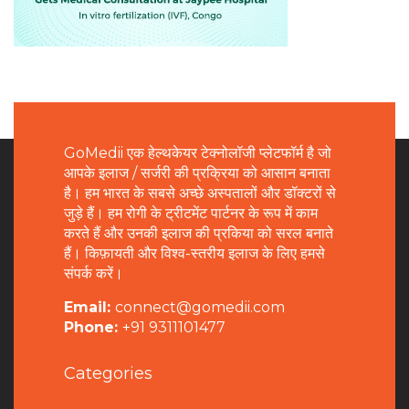
GoMedii एक हेल्थकेयर टेक्नोलॉजी प्लेटफॉर्म है जो
आपके इलाज / सर्जरी की प्रक्रिया को आसान बनाता
है। हम भारत के सबसे अच्छे अस्पतालों और डॉक्टरों से
जुड़े हैं। हम रोगी के ट्रीटमेंट पार्टनर के रूप में काम
करते हैं और उनकी इलाज की प्रकिया को सरल बनाते
हैं। किफ़ायती और विश्व-स्तरीय इलाज के लिए हमसे
संपर्क करें।
Email:
connect@gomedii.com
Phone:
+91 9311101477
Categories