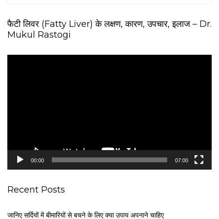
फैटी लिवर (Fatty Liver) के लक्षण, कारण, उपचार, इलाज – Dr.
Mukul Rastogi
V
i
d
e
o
P
l
a
y
e
00:00
07:00
r
Recent Posts
जानिए सर्दियों में बीमारियों से बचने के लिए क्या उपाय अपनाने चाहिए