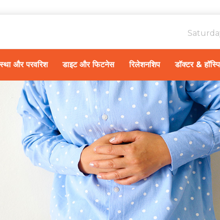
Saturda
ावस्था और परवरिश
डाइट और फिटनेस
रिलेशनशिप
डॉक्टर & हॉस्प