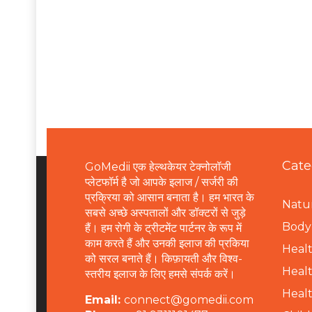
Cate
GoMedii एक हेल्थकेयर टेक्नोलॉजी
प्लेटफॉर्म है जो आपके इलाज / सर्जरी की
प्रक्रिया को आसान बनाता है। हम भारत के
Natur
सबसे अच्छे अस्पतालों और डॉक्टरों से जुड़े
B
ody 
हैं। हम रोगी के ट्रीटमेंट पार्टनर के रूप में
काम करते हैं और उनकी इलाज की प्रकिया
Healt
को सरल बनाते हैं। किफ़ायती और विश्व-
Healt
स्तरीय इलाज के लिए हमसे संपर्क करें।
Healt
Email:
connect@gomedii.com