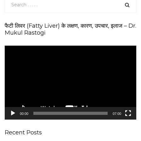
फैटी लिवर (Fatty Liver) के लक्षण, कारण, उपचार, इलाज – Dr.
Mukul Rastogi
V
i
d
e
o
P
l
a
y
e
00:00
07:00
r
Recent Posts