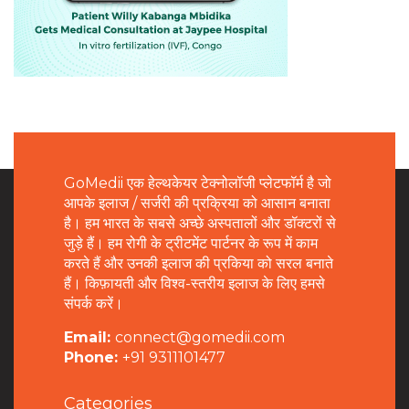
GoMedii एक हेल्थकेयर टेक्नोलॉजी प्लेटफॉर्म है जो
आपके इलाज / सर्जरी की प्रक्रिया को आसान बनाता
है। हम भारत के सबसे अच्छे अस्पतालों और डॉक्टरों से
जुड़े हैं। हम रोगी के ट्रीटमेंट पार्टनर के रूप में काम
करते हैं और उनकी इलाज की प्रकिया को सरल बनाते
हैं। किफ़ायती और विश्व-स्तरीय इलाज के लिए हमसे
संपर्क करें।
Email:
connect@gomedii.com
Phone:
+91 9311101477
Categories