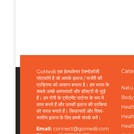
Cate
GoMedii एक हेल्थकेयर टेक्नोलॉजी
प्लेटफॉर्म है जो आपके इलाज / सर्जरी की
प्रक्रिया को आसान बनाता है। हम भारत के
Natur
सबसे अच्छे अस्पतालों और डॉक्टरों से जुड़े
B
ody 
हैं। हम रोगी के ट्रीटमेंट पार्टनर के रूप में
काम करते हैं और उनकी इलाज की प्रकिया
Healt
को सरल बनाते हैं। किफ़ायती और विश्व-
Healt
स्तरीय इलाज के लिए हमसे संपर्क करें।
Healt
Email:
connect@gomedii.com