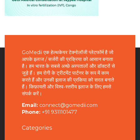
GoMedii एक हेल्थकेयर टेक्नोलॉजी प्लेटफॉर्म है जो
आपके इलाज / सर्जरी की प्रक्रिया को आसान बनाता
है। हम भारत के सबसे अच्छे अस्पतालों और डॉक्टरों से
जुड़े हैं। हम रोगी के ट्रीटमेंट पार्टनर के रूप में काम
करते हैं और उनकी इलाज की प्रकिया को सरल बनाते
हैं। किफ़ायती और विश्व-स्तरीय इलाज के लिए हमसे
संपर्क करें।
Email:
connect@gomedii.com
Phone:
+91 9311101477
Categories