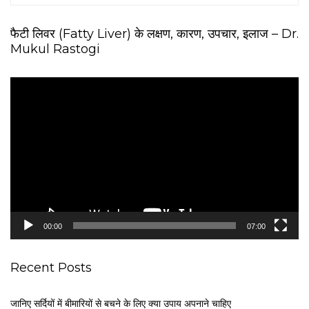
फैटी लिवर (Fatty Liver) के लक्षण, कारण, उपचार, इलाज – Dr.
Mukul Rastogi
V
i
d
e
o
P
l
a
y
e
00:00
07:00
r
Recent Posts
जानिए सर्दियों में बीमारियों से बचने के लिए क्या उपाय अपनाने चाहिए