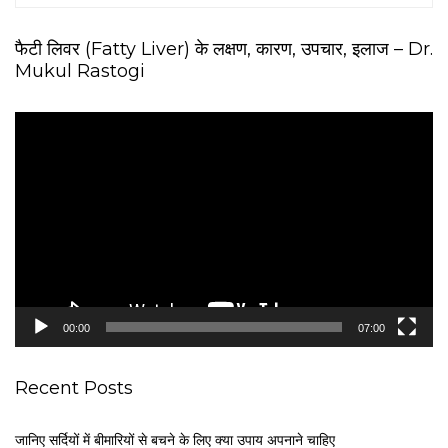
फैटी लिवर (Fatty Liver) के लक्षण, कारण, उपचार, इलाज – Dr.
Mukul Rastogi
V
i
d
e
o
P
l
a
y
e
00:00
07:00
r
Recent Posts
जानिए सर्दियों में बीमारियों से बचने के लिए क्या उपाय अपनाने चाहिए