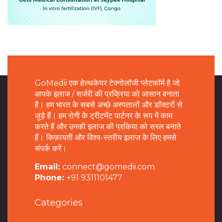
GoMedii एक हेल्थकेयर टेक्नोलॉजी प्लेटफॉर्म है जो
आपके इलाज / सर्जरी की प्रक्रिया को आसान बनाता
है। हम भारत के सबसे अच्छे अस्पतालों और डॉक्टरों से
जुड़े हैं। हम रोगी के ट्रीटमेंट पार्टनर के रूप में काम
करते हैं और उनकी इलाज की प्रकिया को सरल बनाते
हैं। किफ़ायती और विश्व-स्तरीय इलाज के लिए हमसे
संपर्क करें।
Email:
connect@gomedii.com
Phone:
+91 9311101477
Categories