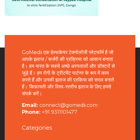
GoMedii एक हेल्थकेयर टेक्नोलॉजी प्लेटफॉर्म है जो
आपके इलाज / सर्जरी की प्रक्रिया को आसान बनाता
है। हम भारत के सबसे अच्छे अस्पतालों और डॉक्टरों से
जुड़े हैं। हम रोगी के ट्रीटमेंट पार्टनर के रूप में काम
करते हैं और उनकी इलाज की प्रकिया को सरल बनाते
हैं। किफ़ायती और विश्व-स्तरीय इलाज के लिए हमसे
संपर्क करें।
Email:
connect@gomedii.com
Phone:
+91 9311101477
Categories