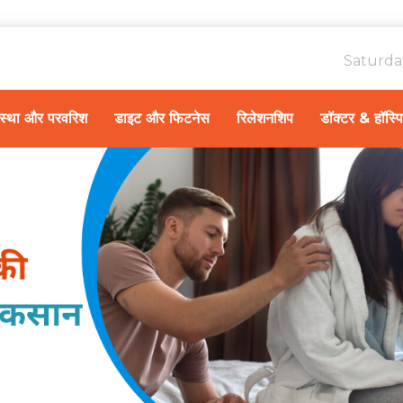
Saturda
ावस्था और परवरिश
डाइट और फिटनेस
रिलेशनशिप
डॉक्टर & हॉस्प