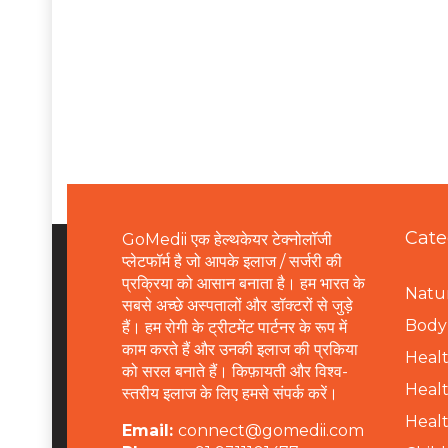
Cate
GoMedii एक हेल्थकेयर टेक्नोलॉजी
प्लेटफॉर्म है जो आपके इलाज / सर्जरी की
प्रक्रिया को आसान बनाता है। हम भारत के
Natur
सबसे अच्छे अस्पतालों और डॉक्टरों से जुड़े
B
ody 
हैं। हम रोगी के ट्रीटमेंट पार्टनर के रूप में
काम करते हैं और उनकी इलाज की प्रकिया
Healt
को सरल बनाते हैं। किफ़ायती और विश्व-
Healt
स्तरीय इलाज के लिए हमसे संपर्क करें।
Healt
Email:
connect@gomedii.com