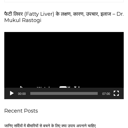
फैटी लिवर (Fatty Liver) के लक्षण, कारण, उपचार, इलाज – Dr.
Mukul Rastogi
V
i
d
e
o
P
l
a
y
e
00:00
07:00
r
Recent Posts
जानिए सर्दियों में बीमारियों से बचने के लिए क्या उपाय अपनाने चाहिए