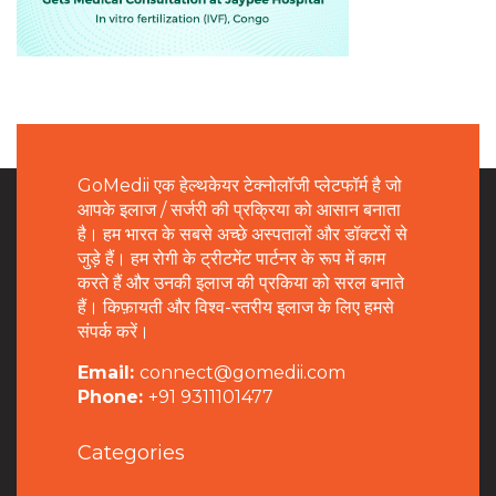
GoMedii एक हेल्थकेयर टेक्नोलॉजी प्लेटफॉर्म है जो
आपके इलाज / सर्जरी की प्रक्रिया को आसान बनाता
है। हम भारत के सबसे अच्छे अस्पतालों और डॉक्टरों से
जुड़े हैं। हम रोगी के ट्रीटमेंट पार्टनर के रूप में काम
करते हैं और उनकी इलाज की प्रकिया को सरल बनाते
हैं। किफ़ायती और विश्व-स्तरीय इलाज के लिए हमसे
संपर्क करें।
Email:
connect@gomedii.com
Phone:
+91 9311101477
Categories