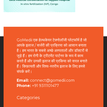
GoMedii एक हेल्थकेयर टेक्नोलॉजी प्लेटफॉर्म है जो
आपके इलाज / सर्जरी की प्रक्रिया को आसान बनाता
है। हम भारत के सबसे अच्छे अस्पतालों और डॉक्टरों से
जुड़े हैं। हम रोगी के ट्रीटमेंट पार्टनर के रूप में काम
करते हैं और उनकी इलाज की प्रकिया को सरल बनाते
हैं। किफ़ायती और विश्व-स्तरीय इलाज के लिए हमसे
संपर्क करें।
Email:
connect@gomedii.com
Phone:
+91 9311101477
Categories