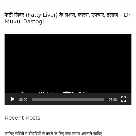
फैटी लिवर (Fatty Liver) के लक्षण, कारण, उपचार, इलाज – Dr.
Mukul Rastogi
V
i
d
e
o
P
l
a
y
e
00:00
07:00
r
Recent Posts
जानिए सर्दियों में बीमारियों से बचने के लिए क्या उपाय अपनाने चाहिए