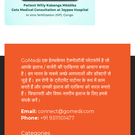
GoMedii एक हेल्थकेयर टेक्नोलॉजी प्लेटफॉर्म है जो
आपके इलाज / सर्जरी की प्रक्रिया को आसान बनाता
है। हम भारत के सबसे अच्छे अस्पतालों और डॉक्टरों से
जुड़े हैं। हम रोगी के ट्रीटमेंट पार्टनर के रूप में काम
करते हैं और उनकी इलाज की प्रकिया को सरल बनाते
हैं। किफ़ायती और विश्व-स्तरीय इलाज के लिए हमसे
संपर्क करें।
Email:
connect@gomedii.com
Phone:
+91 9311101477
Categories