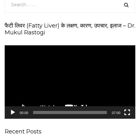
फैटी लिवर (Fatty Liver) के लक्षण, कारण, उपचार, इलाज – Dr.
Mukul Rastogi
V
i
d
e
o
P
l
a
y
e
00:00
07:00
r
Recent Posts