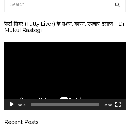
फैटी लिवर (Fatty Liver) के लक्षण, कारण, उपचार, इलाज – Dr.
Mukul Rastogi
V
i
d
e
o
P
l
a
y
e
00:00
07:00
r
Recent Posts