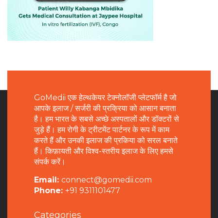
GoMedii एक हेल्थकेयर टेक्नोलॉजी प्लेटफॉर्म है जो
आपके इलाज / सर्जरी की प्रक्रिया को आसान बनाता
है। हम भारत के सबसे अच्छे अस्पतालों और डॉक्टरों से
जुड़े हैं। हम रोगी के ट्रीटमेंट पार्टनर के रूप में काम
करते हैं और उनकी इलाज की प्रकिया को सरल बनाते
हैं। किफ़ायती और विश्व-स्तरीय इलाज के लिए हमसे
संपर्क करें।
Email:
connect@gomedii.com
Phone:
+91 9311101477
Categories