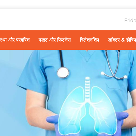
Frid
ावस्था और परवरिश
डाइट और फिटनेस
रिलेशनशिप
डॉक्टर & हॉस्प