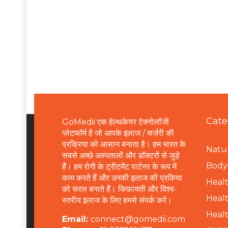
Cate
GoMedii एक हेल्थकेयर टेक्नोलॉजी
प्लेटफॉर्म है जो आपके इलाज / सर्जरी की
प्रक्रिया को आसान बनाता है। हम भारत के
Natur
सबसे अच्छे अस्पतालों और डॉक्टरों से जुड़े
B
ody 
हैं। हम रोगी के ट्रीटमेंट पार्टनर के रूप में
काम करते हैं और उनकी इलाज की प्रकिया
Healt
को सरल बनाते हैं। किफ़ायती और विश्व-
Healt
स्तरीय इलाज के लिए हमसे संपर्क करें।
Healt
Email:
connect@gomedii.com