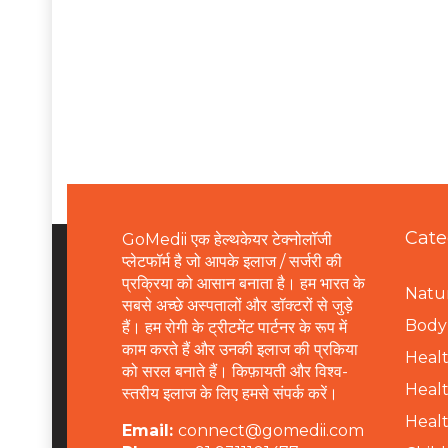
Cate
GoMedii एक हेल्थकेयर टेक्नोलॉजी
प्लेटफॉर्म है जो आपके इलाज / सर्जरी की
प्रक्रिया को आसान बनाता है। हम भारत के
Natur
सबसे अच्छे अस्पतालों और डॉक्टरों से जुड़े
B
ody 
हैं। हम रोगी के ट्रीटमेंट पार्टनर के रूप में
काम करते हैं और उनकी इलाज की प्रकिया
Healt
को सरल बनाते हैं। किफ़ायती और विश्व-
Healt
स्तरीय इलाज के लिए हमसे संपर्क करें।
Healt
Email:
connect@gomedii.com