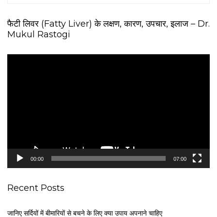
फैटी लिवर (Fatty Liver) के लक्षण, कारण, उपचार, इलाज – Dr.
Mukul Rastogi
V
i
d
e
o
P
l
a
y
e
00:00
07:00
r
Recent Posts
जानिए सर्दियों में बीमारियों से बचने के लिए क्या उपाय अपनाने चाहिए