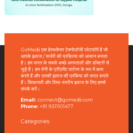
GoMedii एक हेल्थकेयर टेक्नोलॉजी प्लेटफॉर्म है जो
आपके इलाज / सर्जरी की प्रक्रिया को आसान बनाता
है। हम भारत के सबसे अच्छे अस्पतालों और डॉक्टरों से
जुड़े हैं। हम रोगी के ट्रीटमेंट पार्टनर के रूप में काम
करते हैं और उनकी इलाज की प्रकिया को सरल बनाते
हैं। किफ़ायती और विश्व-स्तरीय इलाज के लिए हमसे
संपर्क करें।
Email:
connect@gomedii.com
Phone:
+91 9311101477
Categories