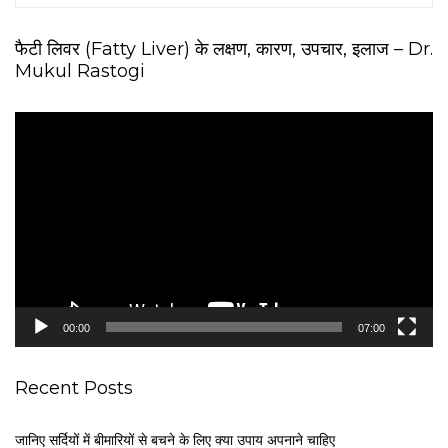
फैटी लिवर (Fatty Liver) के लक्षण, कारण, उपचार, इलाज – Dr.
Mukul Rastogi
V
i
d
e
o
P
l
a
y
e
00:00
07:00
r
Recent Posts
जानिए सर्दियों में बीमारियों से बचने के लिए क्या उपाय अपनाने चाहिए