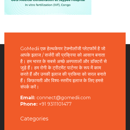
GoMedii एक हेल्थकेयर टेक्नोलॉजी प्लेटफॉर्म है जो
आपके इलाज / सर्जरी की प्रक्रिया को आसान बनाता
है। हम भारत के सबसे अच्छे अस्पतालों और डॉक्टरों से
जुड़े हैं। हम रोगी के ट्रीटमेंट पार्टनर के रूप में काम
करते हैं और उनकी इलाज की प्रकिया को सरल बनाते
हैं। किफ़ायती और विश्व-स्तरीय इलाज के लिए हमसे
संपर्क करें।
Email:
connect@gomedii.com
Phone:
+91 9311101477
Categories