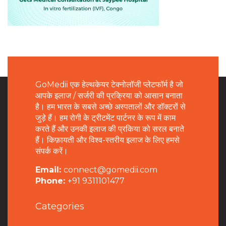
GoMedii एक हेल्थकेयर टेक्नोलॉजी प्लेटफॉर्म है जो
आपके इलाज / सर्जरी की प्रक्रिया को आसान बनाता
है। हम भारत के सबसे अच्छे अस्पतालों और डॉक्टरों से
जुड़े हैं। हम रोगी के ट्रीटमेंट पार्टनर के रूप में काम
करते हैं और उनकी इलाज की प्रकिया को सरल बनाते
हैं। किफ़ायती और विश्व-स्तरीय इलाज के लिए हमसे
संपर्क करें।
Email:
connect@gomedii.com
Phone:
+91 9311101477
Categories