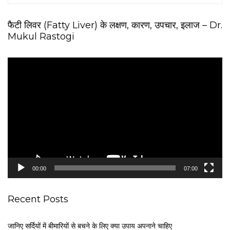
फैटी लिवर (Fatty Liver) के लक्षण, कारण, उपचार, इलाज – Dr.
Mukul Rastogi
V
i
d
e
o
P
l
a
y
e
00:00
07:00
r
Recent Posts
जानिए सर्दियों में बीमारियों से बचने के लिए क्या उपाय अपनाने चाहिए