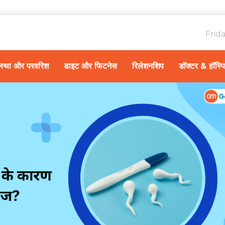
Frid
ावस्था और परवरिश
डाइट और फिटनेस
रिलेशनशिप
डॉक्टर & हॉस्प