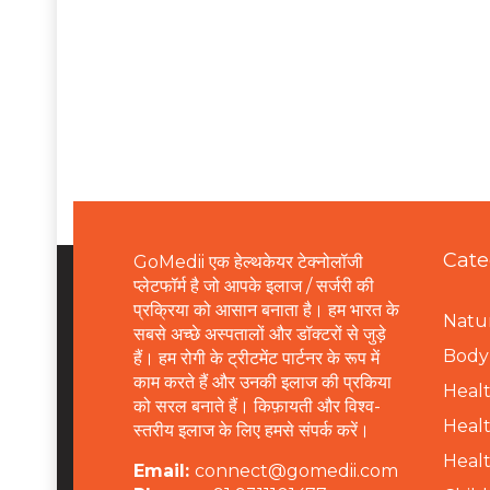
Cate
GoMedii एक हेल्थकेयर टेक्नोलॉजी
प्लेटफॉर्म है जो आपके इलाज / सर्जरी की
प्रक्रिया को आसान बनाता है। हम भारत के
Natur
सबसे अच्छे अस्पतालों और डॉक्टरों से जुड़े
B
ody 
हैं। हम रोगी के ट्रीटमेंट पार्टनर के रूप में
काम करते हैं और उनकी इलाज की प्रकिया
Healt
को सरल बनाते हैं। किफ़ायती और विश्व-
Healt
स्तरीय इलाज के लिए हमसे संपर्क करें।
Healt
Email:
connect@gomedii.com