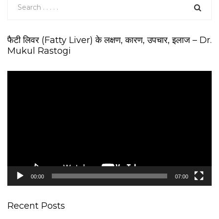
फैटी लिवर (Fatty Liver) के लक्षण, कारण, उपचार, इलाज – Dr.
Mukul Rastogi
V
i
d
e
o
P
l
a
y
e
00:00
07:00
r
Recent Posts