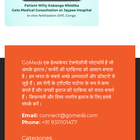
GoMedii एक हेल्थकेयर टेक्नोलॉजी प्लेटफॉर्म है जो
आपके इलाज / सर्जरी की प्रक्रिया को आसान बनाता
है। हम भारत के सबसे अच्छे अस्पतालों और डॉक्टरों से
जुड़े हैं। हम रोगी के ट्रीटमेंट पार्टनर के रूप में काम
करते हैं और उनकी इलाज की प्रकिया को सरल बनाते
हैं। किफ़ायती और विश्व-स्तरीय इलाज के लिए हमसे
संपर्क करें।
Email:
connect@gomedii.com
Phone:
+91 9311101477
Categories