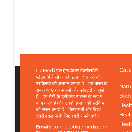
Cate
GoMedii एक हेल्थकेयर टेक्नोलॉजी
प्लेटफॉर्म है जो आपके इलाज / सर्जरी की
प्रक्रिया को आसान बनाता है। हम भारत के
Natur
सबसे अच्छे अस्पतालों और डॉक्टरों से जुड़े
B
ody 
हैं। हम रोगी के ट्रीटमेंट पार्टनर के रूप में
काम करते हैं और उनकी इलाज की प्रकिया
Healt
को सरल बनाते हैं। किफ़ायती और विश्व-
Healt
स्तरीय इलाज के लिए हमसे संपर्क करें।
Healt
Email:
connect@gomedii.com