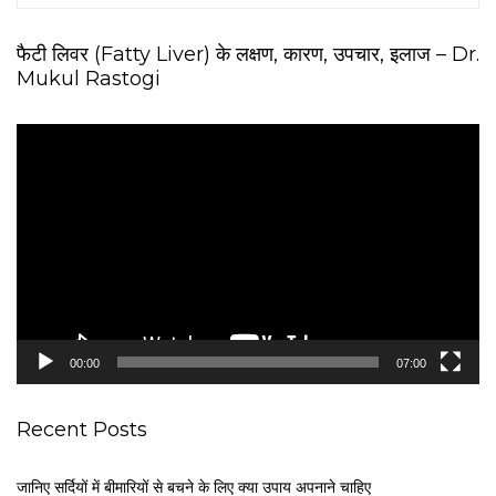
फैटी लिवर (Fatty Liver) के लक्षण, कारण, उपचार, इलाज – Dr.
Mukul Rastogi
V
i
d
e
o
P
l
a
y
e
00:00
07:00
r
Recent Posts
जानिए सर्दियों में बीमारियों से बचने के लिए क्या उपाय अपनाने चाहिए