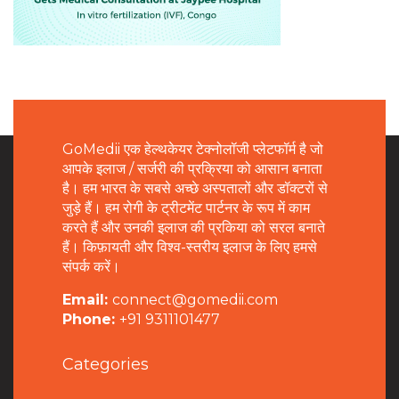
GoMedii एक हेल्थकेयर टेक्नोलॉजी प्लेटफॉर्म है जो
आपके इलाज / सर्जरी की प्रक्रिया को आसान बनाता
है। हम भारत के सबसे अच्छे अस्पतालों और डॉक्टरों से
जुड़े हैं। हम रोगी के ट्रीटमेंट पार्टनर के रूप में काम
करते हैं और उनकी इलाज की प्रकिया को सरल बनाते
हैं। किफ़ायती और विश्व-स्तरीय इलाज के लिए हमसे
संपर्क करें।
Email:
connect@gomedii.com
Phone:
+91 9311101477
Categories