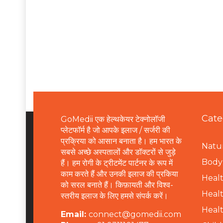
Cate
GoMedii एक हेल्थकेयर टेक्नोलॉजी
प्लेटफॉर्म है जो आपके इलाज / सर्जरी की
प्रक्रिया को आसान बनाता है। हम भारत के
Natur
सबसे अच्छे अस्पतालों और डॉक्टरों से जुड़े
B
ody 
हैं। हम रोगी के ट्रीटमेंट पार्टनर के रूप में
काम करते हैं और उनकी इलाज की प्रकिया
Healt
को सरल बनाते हैं। किफ़ायती और विश्व-
Healt
स्तरीय इलाज के लिए हमसे संपर्क करें।
Healt
Email:
connect@gomedii.com