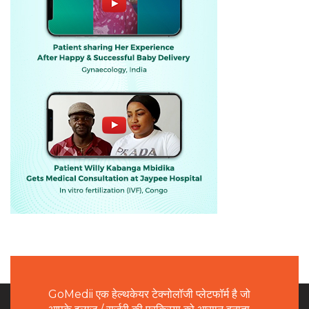
GoMedii एक हेल्थकेयर टेक्नोलॉजी प्लेटफॉर्म है जो