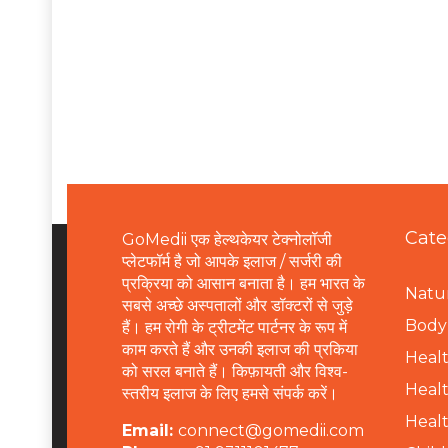
Cate
GoMedii एक हेल्थकेयर टेक्नोलॉजी
प्लेटफॉर्म है जो आपके इलाज / सर्जरी की
प्रक्रिया को आसान बनाता है। हम भारत के
Natur
सबसे अच्छे अस्पतालों और डॉक्टरों से जुड़े
B
ody 
हैं। हम रोगी के ट्रीटमेंट पार्टनर के रूप में
काम करते हैं और उनकी इलाज की प्रकिया
Healt
को सरल बनाते हैं। किफ़ायती और विश्व-
Healt
स्तरीय इलाज के लिए हमसे संपर्क करें।
Healt
Email:
connect@gomedii.com