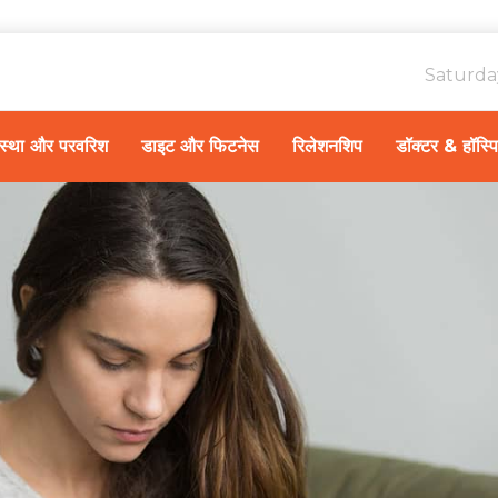
Saturda
ावस्था और परवरिश
डाइट और फिटनेस
रिलेशनशिप
डॉक्टर & हॉस्प