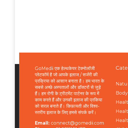
Cate
GoMedii एक हेल्थकेयर टेक्नोलॉजी
प्लेटफॉर्म है जो आपके इलाज / सर्जरी की
प्रक्रिया को आसान बनाता है। हम भारत के
Natur
सबसे अच्छे अस्पतालों और डॉक्टरों से जुड़े
B
ody 
हैं। हम रोगी के ट्रीटमेंट पार्टनर के रूप में
काम करते हैं और उनकी इलाज की प्रकिया
Healt
को सरल बनाते हैं। किफ़ायती और विश्व-
Healt
स्तरीय इलाज के लिए हमसे संपर्क करें।
Healt
Email:
connect@gomedii.com