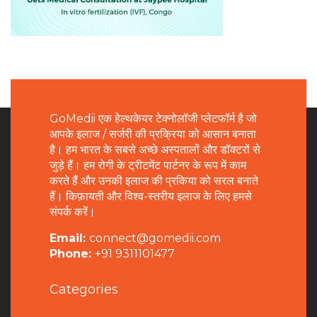
GoMedii एक हेल्थकेयर टेक्नोलॉजी प्लेटफॉर्म है जो
आपके इलाज / सर्जरी की प्रक्रिया को आसान बनाता
है। हम भारत के सबसे अच्छे अस्पतालों और डॉक्टरों से
जुड़े हैं। हम रोगी के ट्रीटमेंट पार्टनर के रूप में काम
करते हैं और उनकी इलाज की प्रकिया को सरल बनाते
हैं। किफ़ायती और विश्व-स्तरीय इलाज के लिए हमसे
संपर्क करें।
Email:
connect@gomedii.com
Phone:
+91 9311101477
Categories