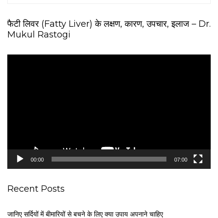
फैटी लिवर (Fatty Liver) के लक्षण, कारण, उपचार, इलाज – Dr.
Mukul Rastogi
V
i
d
e
o
P
l
a
y
e
00:00
07:00
r
Recent Posts
जानिए सर्दियों में बीमारियों से बचने के लिए क्या उपाय अपनाने चाहिए