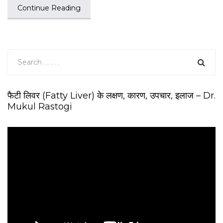
Continue Reading
फैटी लिवर (Fatty Liver) के लक्षण, कारण, उपचार, इलाज – Dr.
Mukul Rastogi
V
i
d
e
o
P
l
a
y