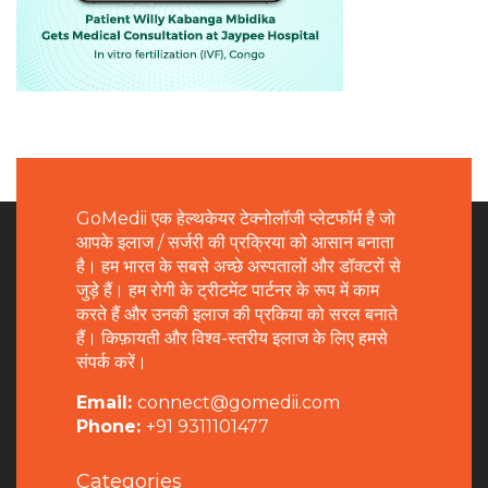
GoMedii एक हेल्थकेयर टेक्नोलॉजी प्लेटफॉर्म है जो
आपके इलाज / सर्जरी की प्रक्रिया को आसान बनाता
है। हम भारत के सबसे अच्छे अस्पतालों और डॉक्टरों से
जुड़े हैं। हम रोगी के ट्रीटमेंट पार्टनर के रूप में काम
करते हैं और उनकी इलाज की प्रकिया को सरल बनाते
हैं। किफ़ायती और विश्व-स्तरीय इलाज के लिए हमसे
संपर्क करें।
Email:
connect@gomedii.com
Phone:
+91 9311101477
Categories