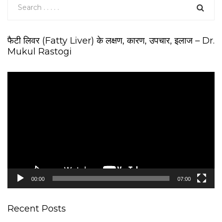
फैटी लिवर (Fatty Liver) के लक्षण, कारण, उपचार, इलाज – Dr.
Mukul Rastogi
V
i
d
e
o
P
l
a
y
e
00:00
07:00
r
Recent Posts