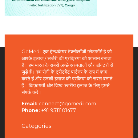
GoMedii एक हेल्थकेयर टेक्नोलॉजी प्लेटफॉर्म है जो
आपके इलाज / सर्जरी की प्रक्रिया को आसान बनाता
है। हम भारत के सबसे अच्छे अस्पतालों और डॉक्टरों से
जुड़े हैं। हम रोगी के ट्रीटमेंट पार्टनर के रूप में काम
करते हैं और उनकी इलाज की प्रकिया को सरल बनाते
हैं। किफ़ायती और विश्व-स्तरीय इलाज के लिए हमसे
संपर्क करें।
Email:
connect@gomedii.com
Phone:
+91 9311101477
Categories