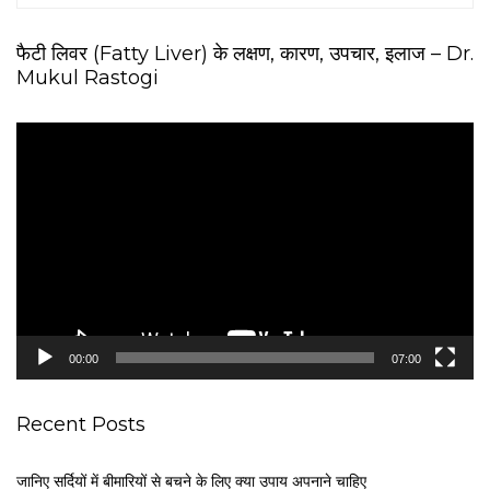
फैटी लिवर (Fatty Liver) के लक्षण, कारण, उपचार, इलाज – Dr.
Mukul Rastogi
V
i
d
e
o
P
l
a
y
e
00:00
07:00
r
Recent Posts
जानिए सर्दियों में बीमारियों से बचने के लिए क्या उपाय अपनाने चाहिए