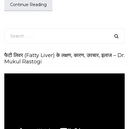
Continue Reading
फैटी लिवर (Fatty Liver) के लक्षण, कारण, उपचार, इलाज – Dr.
Mukul Rastogi
V
i
d
e
o
P
l
a
y