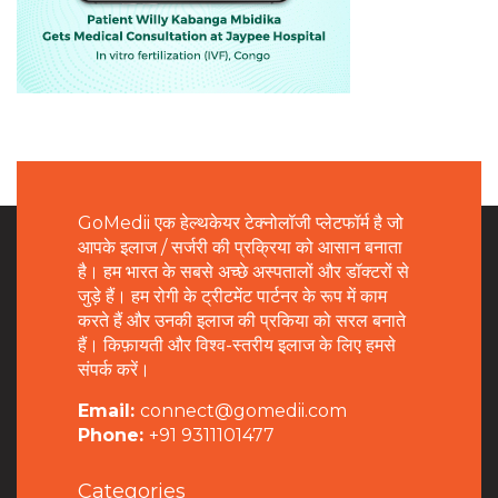
GoMedii एक हेल्थकेयर टेक्नोलॉजी प्लेटफॉर्म है जो
आपके इलाज / सर्जरी की प्रक्रिया को आसान बनाता
है। हम भारत के सबसे अच्छे अस्पतालों और डॉक्टरों से
जुड़े हैं। हम रोगी के ट्रीटमेंट पार्टनर के रूप में काम
करते हैं और उनकी इलाज की प्रकिया को सरल बनाते
हैं। किफ़ायती और विश्व-स्तरीय इलाज के लिए हमसे
संपर्क करें।
Email:
connect@gomedii.com
Phone:
+91 9311101477
Categories