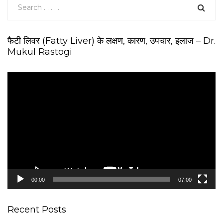
फैटी लिवर (Fatty Liver) के लक्षण, कारण, उपचार, इलाज – Dr.
Mukul Rastogi
V
i
d
e
o
P
l
a
y
e
00:00
07:00
r
Recent Posts