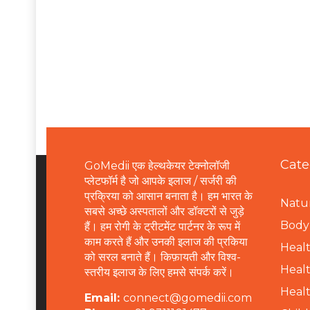
Cate
GoMedii एक हेल्थकेयर टेक्नोलॉजी
प्लेटफॉर्म है जो आपके इलाज / सर्जरी की
प्रक्रिया को आसान बनाता है। हम भारत के
Natur
सबसे अच्छे अस्पतालों और डॉक्टरों से जुड़े
B
ody 
हैं। हम रोगी के ट्रीटमेंट पार्टनर के रूप में
काम करते हैं और उनकी इलाज की प्रकिया
Healt
को सरल बनाते हैं। किफ़ायती और विश्व-
Healt
स्तरीय इलाज के लिए हमसे संपर्क करें।
Healt
Email:
connect@gomedii.com