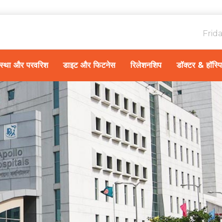
Frid
ावस्था और परवरिश
डाइट और फिटनेस
रिलेशनशिप
डॉक्टर & हॉस्प