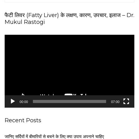
फैटी लिवर (Fatty Liver) के लक्षण, कारण, उपचार, इलाज – Dr.
Mukul Rastogi
V
i
d
e
o
P
l
a
y
e
00:00
07:00
r
Recent Posts
जानिए सर्दियों में बीमारियों से बचने के लिए क्या उपाय अपनाने चाहिए