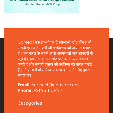
GoMedii एक हेल्थकेयर टेक्नोलॉजी प्लेटफॉर्म है जो
आपके इलाज / सर्जरी की प्रक्रिया को आसान बनाता
है। हम भारत के सबसे अच्छे अस्पतालों और डॉक्टरों से
जुड़े हैं। हम रोगी के ट्रीटमेंट पार्टनर के रूप में काम
करते हैं और उनकी इलाज की प्रकिया को सरल बनाते
हैं। किफ़ायती और विश्व-स्तरीय इलाज के लिए हमसे
संपर्क करें।
Email:
connect@gomedii.com
Phone:
+91 9311101477
Categories