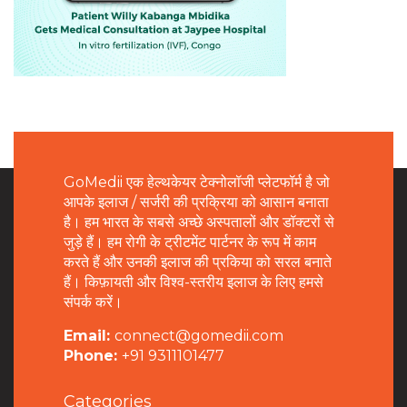
GoMedii एक हेल्थकेयर टेक्नोलॉजी प्लेटफॉर्म है जो
आपके इलाज / सर्जरी की प्रक्रिया को आसान बनाता
है। हम भारत के सबसे अच्छे अस्पतालों और डॉक्टरों से
जुड़े हैं। हम रोगी के ट्रीटमेंट पार्टनर के रूप में काम
करते हैं और उनकी इलाज की प्रकिया को सरल बनाते
हैं। किफ़ायती और विश्व-स्तरीय इलाज के लिए हमसे
संपर्क करें।
Email:
connect@gomedii.com
Phone:
+91 9311101477
Categories