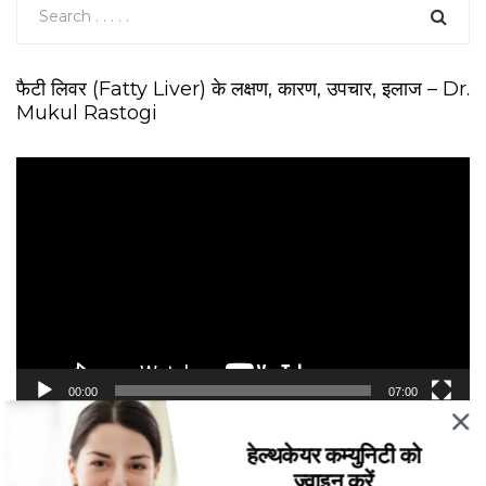
फैटी लिवर (Fatty Liver) के लक्षण, कारण, उपचार, इलाज – Dr.
Mukul Rastogi
V
i
d
e
o
P
l
a
y
e
00:00
07:00
r
हेल्थकेयर कम्युनिटी को
Recent Posts
ज्वाइन करें