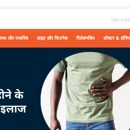
Saturda
ावस्था और परवरिश
डाइट और फिटनेस
रिलेशनशिप
डॉक्टर & हॉस्प