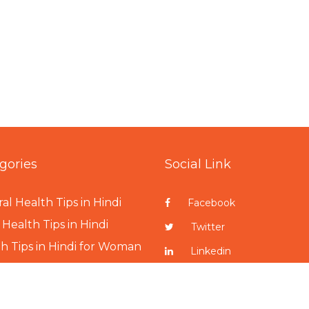
gories
Social Link
al Health Tips in Hindi
Facebook
Health Tips in Hindi
Twitter
h Tips in Hindi for Woman
Linkedin
h Tips in Hindi for Man
Pinterest
h Tips in Hindi for Child
Instagram