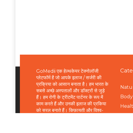
Cate
GoMedii एक हेल्थकेयर टेक्नोलॉजी
प्लेटफॉर्म है जो आपके इलाज / सर्जरी की
प्रक्रिया को आसान बनाता है। हम भारत के
Natur
सबसे अच्छे अस्पतालों और डॉक्टरों से जुड़े
B
ody 
हैं। हम रोगी के ट्रीटमेंट पार्टनर के रूप में
काम करते हैं और उनकी इलाज की प्रकिया
Healt
को सरल बनाते हैं। किफ़ायती और विश्व-
Healt
स्तरीय इलाज के लिए हमसे संपर्क करें।
Healt
Email:
connect@gomedii.com