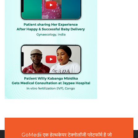
GoMedii एक हेल्थकेयर टेक्नोलॉजी प्लेटफॉर्म है जो