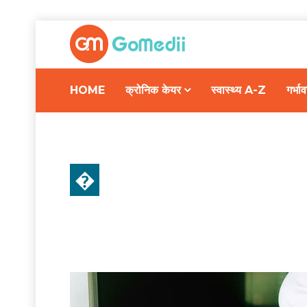
HOME
क्रोनिक केयर
स्वास्थ्य A-Z
गर्भ
�
डॉक्टर की सलाह