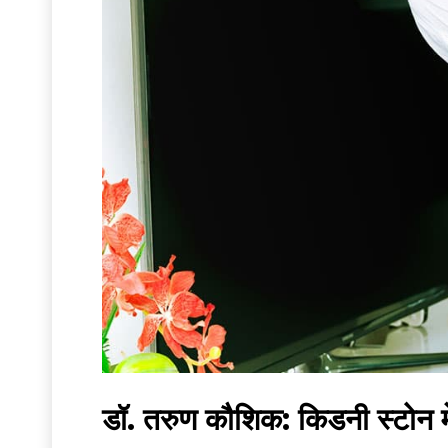
डॉ. तरुण कौशिक: किडनी स्टोन मे