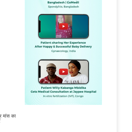
र मांस का
ं