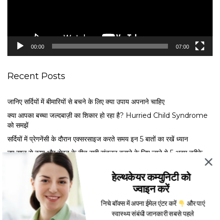
l
a
y
e
00:00
07:00
r
Recent Posts
जानिए सर्दियों में बीमारियों से बचने के लिए क्या उपाय अपनाने चाहिए
क्या आपका बच्चा जल्दबाज़ी का शिकार हो रहा है? Hurried Child Syndrome
को समझें
सर्द‍ियों में प्रेगनेंसी के दौरान एक्सरसाइज करते समय इन 5 बातों का रखें ध्यान
नए साल से काम और सेहत के बीच सही संतुलन बनाने के लिए जाने ये 5 अहम तरीके
मेंस्ट्रुअल फेज के अनुसार खाएं ये फूड्स, जानें एक्सपर्ट से कब क्या खाना है फायदेमंद
हेल्थकेयर कम्युनिटी को
ज्वाइन करें
निचे बॉक्स में अपना ईमेल एंटर करें
और पाएं
स्वास्थ्य संबंधी जानकारी सबसे पहले